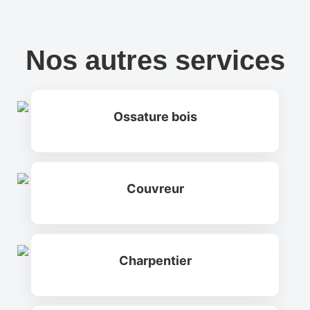
Nos autres services
Ossature bois
Couvreur
Ossature bois
Couvreur
Charpentier