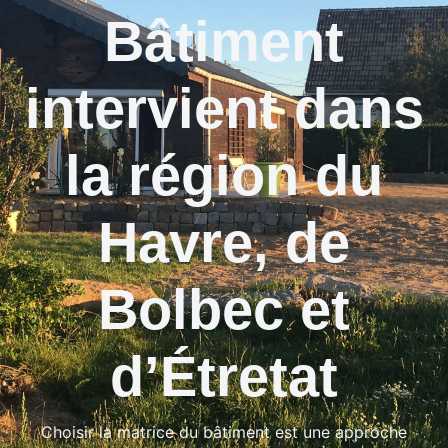
Bâtiment
intervient dans
la région du
Havre, de
Bolbec et
d’Étretat
Choisir la matrice du bâtiment est une approche